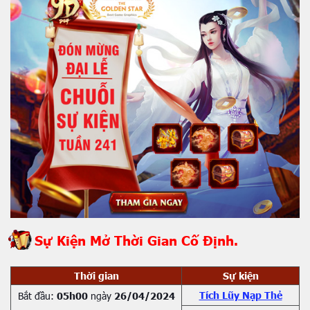
Sự Kiện Mở Thời Gian Cố Định.
Thời gian
Sự kiện
Tích Lũy Nạp Thẻ
Bắt đầu:
05h00
ngày
26/04/2024