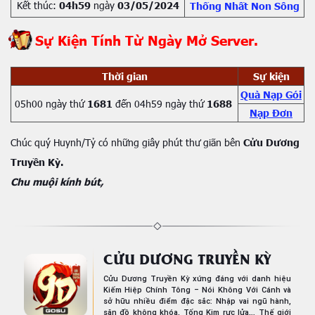
Kết thúc:
04h59
ngày
03/05/2024
Thống Nhất Non Sông
Sự Kiện Tính Từ Ngày Mở Server.
Thời gian
Sự kiện
Quà Nạp Gói
05h00 ngày thứ
1681
đến 04h59 ngày thứ
1688
Nạp Đơn
Chúc quý Huynh/Tỷ có những giây phút thư giãn bên
Cửu Dương
Truyền Kỳ.
Chu muội kính bút,
CỬU DƯƠNG TRUYỀN KỲ
Cửu Dương Truyền Kỳ xứng đáng với danh hiệu
Kiếm Hiệp Chính Tông – Nói Không Với Cánh và
sở hữu nhiều điểm đặc sắc: Nhập vai ngũ hành,
săn đồ không khóa, Tống Kim rực lửa,.. Thế giới