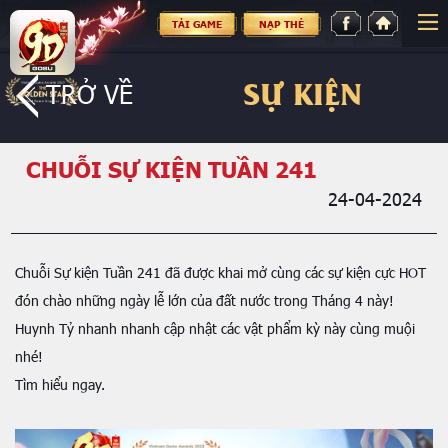
TẢI GAME
NẠP THẺ
SỰ KIỆN
TRỞ VỀ
CHUỖI SỰ KIỆN TUẦN 241
24-04-2024
Chuỗi Sự kiện Tuần 241 đã được khai mở cùng các sự kiện cực HOT
đón chào những ngày lễ lớn của đất nước trong Tháng 4 này!
Huynh Tỷ nhanh nhanh cập nhật các vật phẩm kỳ này cùng muội
nhé!
Tìm hiểu ngay.