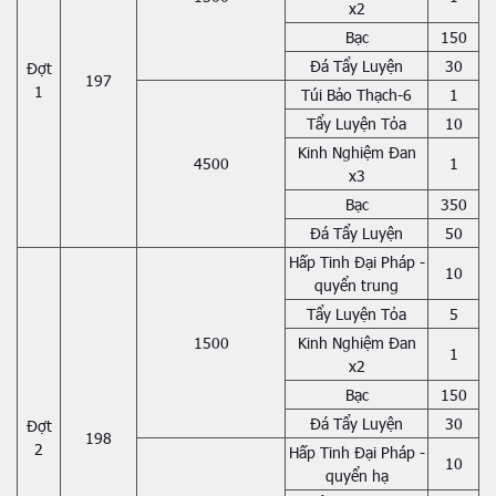
x2
Bạc
150
Đá Tẩy Luyện
30
Đợt
197
1
Túi Bảo Thạch-6
1
Tẩy Luyện Tỏa
10
Kinh Nghiệm Đan
4500
1
x3
Bạc
350
Đá Tẩy Luyện
50
Hấp Tinh Đại Pháp -
10
quyển trung
Tẩy Luyện Tỏa
5
1500
Kinh Nghiệm Đan
1
x2
Bạc
150
Đá Tẩy Luyện
30
Đợt
198
2
Hấp Tinh Đại Pháp -
10
quyển hạ