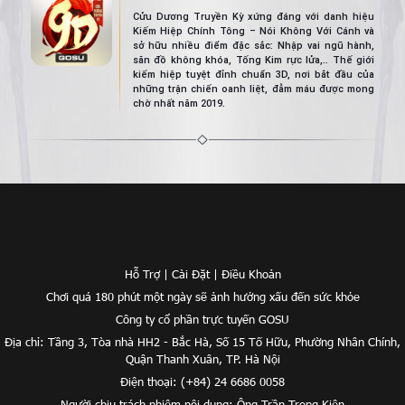
Cửu Dương Truyền Kỳ xứng đáng với danh hiệu
Kiếm Hiệp Chính Tông – Nói Không Với Cánh và
sở hữu nhiều điểm đặc sắc: Nhập vai ngũ hành,
săn đồ không khóa, Tống Kim rực lửa,.. Thế giới
kiếm hiệp tuyệt đỉnh chuẩn 3D, nơi bắt đầu của
những trận chiến oanh liệt, đẫm máu được mong
chờ nhất năm 2019.
Hỗ Trợ
|
Cài Đặt
|
Điều Khoản
Chơi quá 180 phút một ngày sẽ ảnh hưởng xấu đến sức khỏe
Công ty cổ phần trực tuyến GOSU
Địa chỉ: Tầng 3, Tòa nhà HH2 - Bắc Hà, Số 15 Tố Hữu, Phường Nhân Chính,
Quận Thanh Xuân, TP. Hà Nội
Điện thoại: (+84) 24 6686 0058
Người chịu trách nhiệm nội dung: Ông Trần Trọng Kiên