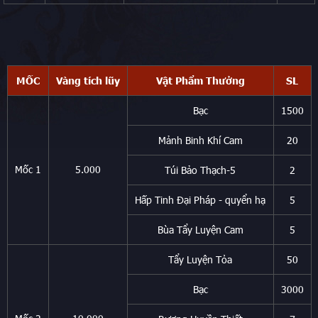
MỐC
Vàng tích lũy
Vật Phẩm Thưởng
SL
Bạc
1500
Mảnh Binh Khí Cam
20
Mốc 1
5.000
Túi Bảo Thạch-5
2
Hấp Tinh Đại Pháp - quyển hạ
5
Bùa Tẩy Luyện Cam
5
Tẩy Luyện Tỏa
50
Bạc
3000