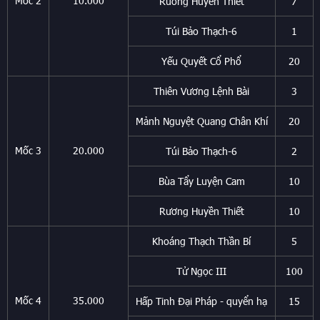
Mốc 2
10.000
Rương Huyền Thiết
7
Túi Bảo Thạch-6
1
Yếu Quyết Cổ Phổ
20
Thiên Vương Lệnh Bài
3
Mảnh Nguyệt Quang Chân Khí
20
Mốc 3
20.000
Túi Bảo Thạch-6
2
Bùa Tẩy Luyện Cam
10
Rương Huyền Thiết
10
Khoáng Thạch Thần Bí
5
Tử Ngọc III
100
Mốc 4
35.000
Hấp Tinh Đại Pháp - quyển hạ
15