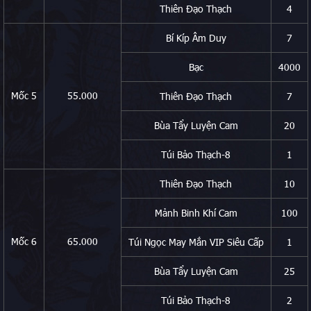
Thiên Đạo Thạch
4
Bí Kíp Âm Duy
7
Bạc
4000
Mốc 5
55.000
Thiên Đạo Thạch
7
Bùa Tẩy Luyện Cam
20
Túi Bảo Thạch-8
1
Thiên Đạo Thạch
10
Mảnh Binh Khí Cam
100
Mốc 6
65.000
Túi Ngọc May Mắn VIP Siêu Cấp
1
Bùa Tẩy Luyện Cam
25
Túi Bảo Thạch-8
2