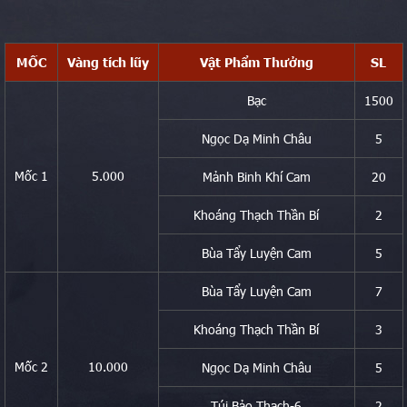
MỐC
Vàng tích lũy
Vật Phẩm Thưởng
SL
Bạc
1500
Ngọc Dạ Minh Châu
5
Mốc 1
5.000
Mảnh Binh Khí Cam
20
Khoáng Thạch Thần Bí
2
Bùa Tẩy Luyện Cam
5
Bùa Tẩy Luyện Cam
7
Khoáng Thạch Thần Bí
3
Mốc 2
10.000
Ngọc Dạ Minh Châu
5
Túi Bảo Thạch-6
2