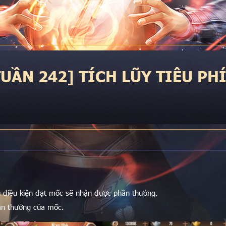
TUẦN 242] TÍCH LŨY TIÊU PH
g đủ điều kiện đạt mốc sẽ nhận được phần thưởng.
hần thưởng của mốc.