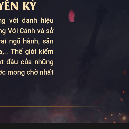
ỀN KỲ
g với danh hiệu
ng Với Cánh và sở
ai ngũ hành, săn
,.. Thế giới kiếm
bắt đầu của những
ược mong chờ nhất